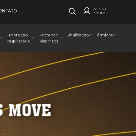
Login ou
ONTATO
Cadastro
Proteção
Proteção
Sinalização
Térmicos
respiratória
das Mãos