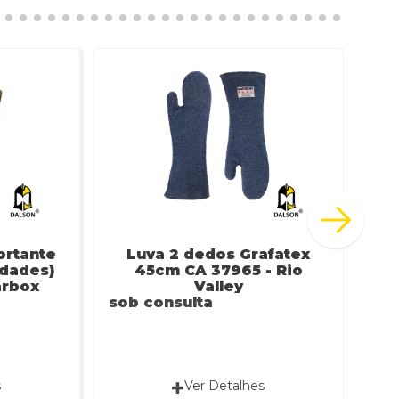
ortante
Luva 2 dedos Grafatex
idades)
45cm CA 37965 - Rio
arbox
Valley
sob consulta
sob
s
Ver Detalhes