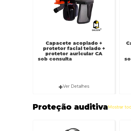
Capacete acoplado +
C
protetor facial telado +
protetor auricular CA
sob consulta
14712 / CA...
so
Ver Detalhes
Proteção auditiva
Mostrar to