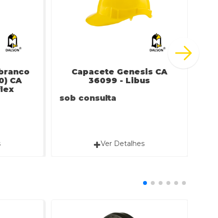
 branco
Capacete Genesis CA
0) CA
36099 - Libus
flex
sob consulta
sob
s
Ver Detalhes