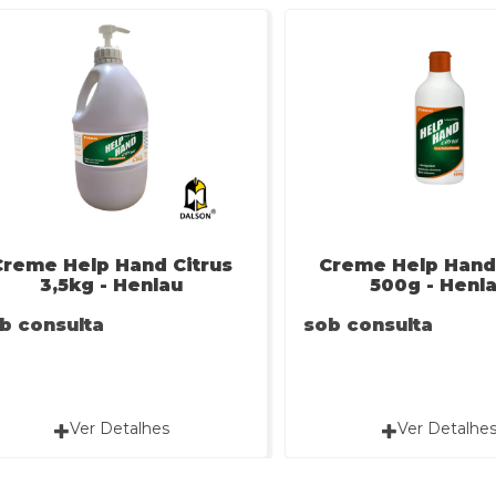
Creme Help Hand Citrus
Creme Help Hand 
3,5kg - Henlau
500g - Henl
b consulta
sob consulta
Ver Detalhes
Ver Detalhe