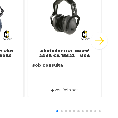
t Plus
Abafador HPE NRRsf
Ab
8054 -
24dB CA 15623 - MSA
N
sob consulta
sob
s
Ver Detalhes