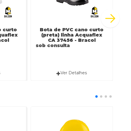
 curto
Bota de PVC cano curto
B
quaflex
(preta) linha Acquaflex
(
acol
CA 37456 - Bracol
d
sob consulta
sob
s
Ver Detalhes