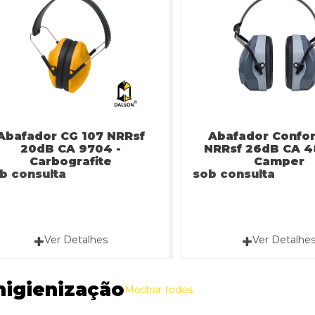
Abafador CG 107 NRRsf
Abafador Confor
20dB CA 9704 -
NRRsf 26dB CA 4
Carbografite
Camper
b consulta
sob consulta
Ver Detalhes
Ver Detalhe
higienização
Mostrar todos