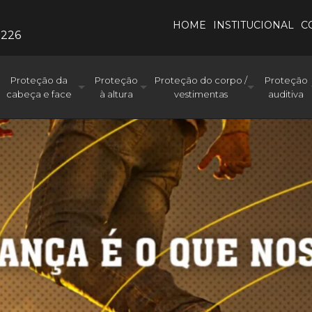
HOME
INSTITUCIONAL
C
0226
Proteção da
Proteção
Proteção do corpo /
Proteção
cabeça e face
à altura
vestimentas
auditiva