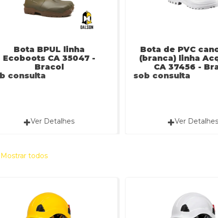
Bota BPUL linha
Bota de PVC cano
Ecoboots CA 35047 -
(branca) linha Ac
Bracol
CA 37456 - Br
b consulta
sob consulta
Ver Detalhes
Ver Detalhe
a
Mostrar todos