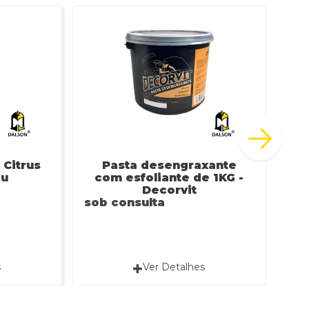
Citrus
Pasta desengraxante
P
au
com esfoliante de 1KG -
Decorvit
sob consulta
sob
s
Ver Detalhes