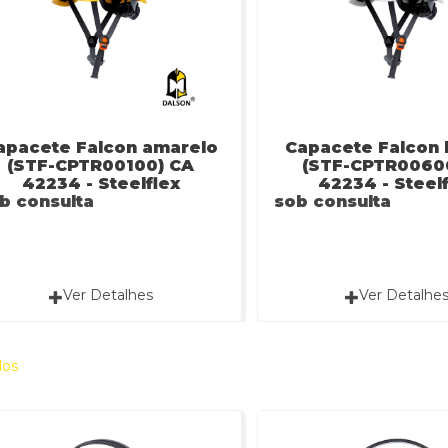
apacete Falcon amarelo
Capacete Falcon
(STF-CPTR00100) CA
(STF-CPTR0060
42234 - Steelflex
42234 - Steel
b consulta
sob consulta
Ver Detalhes
Ver Detalhe
dos