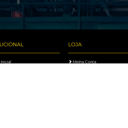
TUCIONAL
LOJA
Inicial
Minha Conta
sa
Localização
em contato
vados