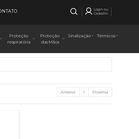
Login ou
ONTATO
Cadastro
Proteção
Proteção
Sinalização
Térmicos
respiratória
das Mãos
Anterior
1
Próxima