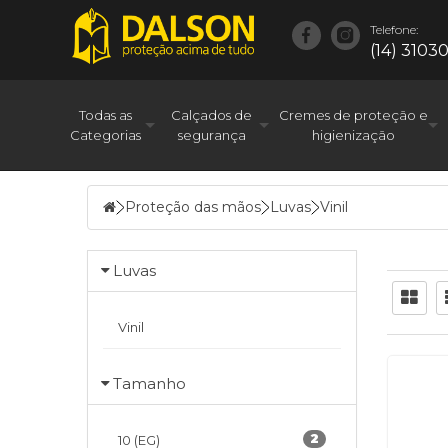
Telefone:
(14) 3103
Todas as
Calçados de
Cremes de proteção e
Categorias
segurança
higienização
Proteção das mãos
Luvas
Vinil
Luvas
Vinil
Tamanho
2
10 (EG)