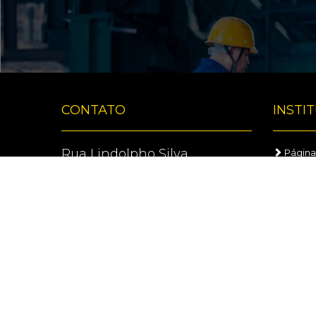
CONTATO
INSTI
Rua Lindolpho Silva
Página 
Sobrinho, 2-70, Jd. Samburá ,
Empre
Bauru, SP - 17033-190
Entre 
CNPJ: 06.968.409/0001-82
(14) 3103-0224
suporte@dalson.com.br
Dalson © 2026 - Todos os direitos reser