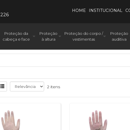
HOME
INSTITUCIONAL
C
0226
Proteção da
Proteção
Proteção do corpo /
Proteção
cabeça e face
à altura
vestimentas
auditiva
2 itens