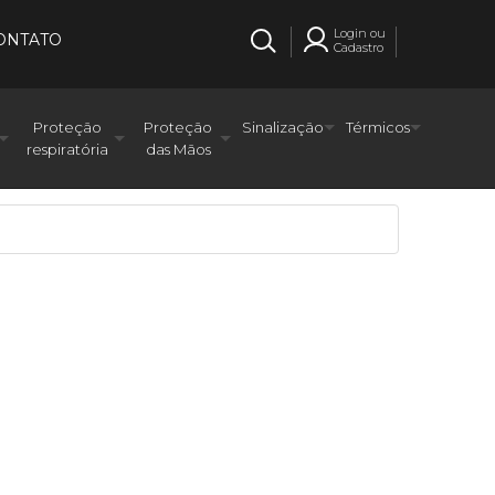
Login ou
ONTATO
Cadastro
Proteção
Proteção
Sinalização
Térmicos
respiratória
das Mãos