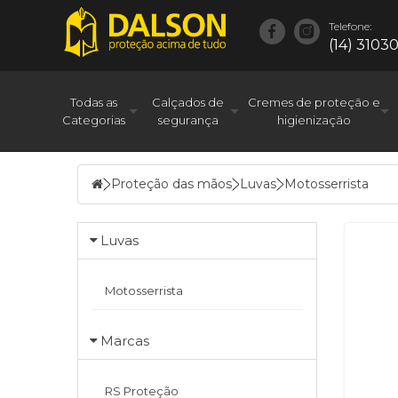
Telefone:
(14) 3103
Todas as
Calçados de
Cremes de proteção e
Categorias
segurança
higienização
Proteção das mãos
Luvas
Motosserrista
Luvas
Motosserrista
Marcas
RS Proteção