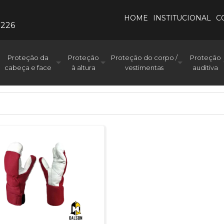
HOME
INSTITUCIONAL
C
0226
Proteção da
Proteção
Proteção do corpo /
Proteção
cabeça e face
à altura
vestimentas
auditiva