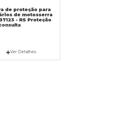
a de proteção para
ários de motosserra
37123 - RS Proteção
consulta
Ver Detalhes