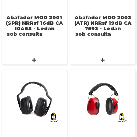
Abafador MOD 2001
Abafador MOD 2002
(SPR) NRRsf 16dB CA
(ATR) NRRsf 19dB CA
10468 - Ledan
7593 - Ledan
sob consulta
sob consulta