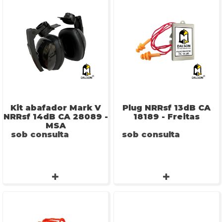
Kit abafador Mark V
Plug NRRsf 13dB CA
NRRsf 14dB CA 28089 -
18189 - Freitas
MSA
sob consulta
sob consulta