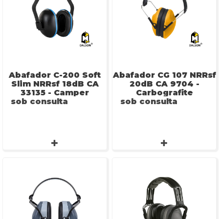
Abafador C-200 Soft
Abafador CG 107 NRRsf
Slim NRRsf 18dB CA
20dB CA 9704 -
33135 - Camper
Carbografite
sob consulta
sob consulta