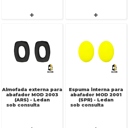
Almofada externa para
Espuma interna para
abafador MOD 2003
abafador MOD 2001
(ARS) - Ledan
(SPR) - Ledan
sob consulta
sob consulta