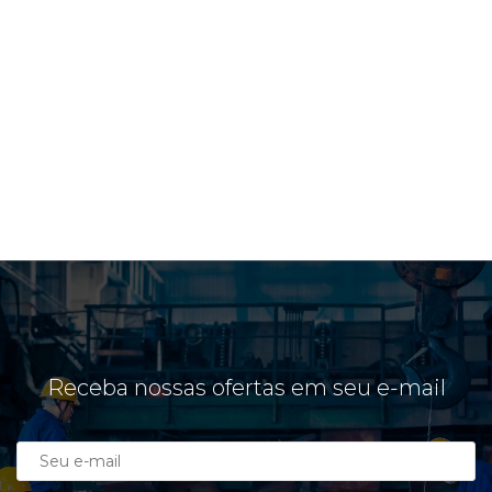
Receba nossas ofertas em seu e-mail