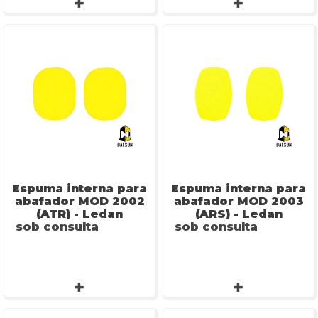
Espuma interna para
Espuma interna para
abafador MOD 2002
abafador MOD 2003
(ATR) - Ledan
(ARS) - Ledan
sob consulta
sob consulta