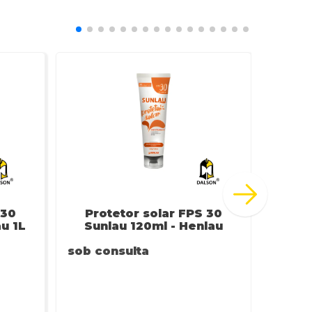
 30
Protetor solar FPS 30
Crem
u 1L
Sunlau 120ml - Henlau
sob consulta
sob c