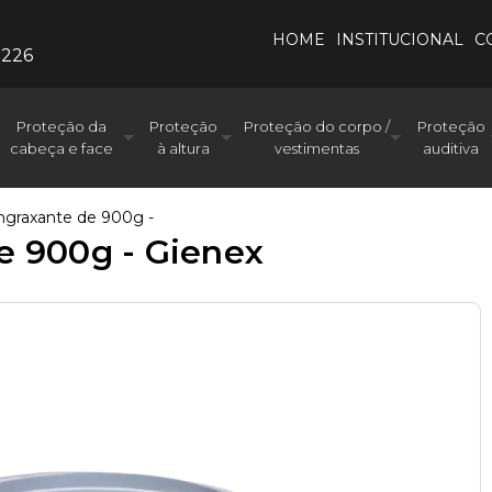
HOME
INSTITUCIONAL
C
0226
Proteção da
Proteção
Proteção do corpo /
Proteção
cabeça e face
à altura
vestimentas
auditiva
ngraxante de 900g -
e 900g - Gienex