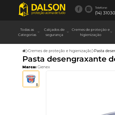
Telefone:
(14) 3103
Todas as
Calçados de
Cremes de proteção e
Categorias
segurança
higienização
Cremes de proteção e higienização
Pasta dese
Pasta desengraxante d
Marca:
Gienex