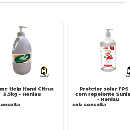
me Help Hand Citrus
Protetor solar FPS
3,5kg - Henlau
com repelente Sunla
- Henlau
consulta
sob consulta