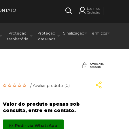
Login ou
ONTATO
Cadastro
Proteção
Proteção
Sinalização
Térmicos
respiratória
das Mãos
/
Avaliar produto (0)
Valor do produto apenas sob
consulta, entre em contato.
Pedir via WhatsApp