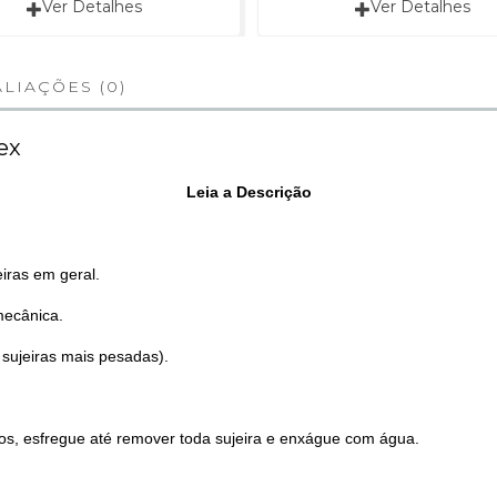
Ver Detalhes
Ver Detalhes
LIAÇÕES (0)
ex
Leia a Descrição
eiras em geral.
mecânica.
sujeiras mais pesadas).
s, esfregue até remover toda sujeira e enxágue com água.